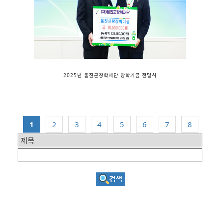
2025년 울진군장학재단 장학기금 전달식
1
2
3
4
5
6
7
8