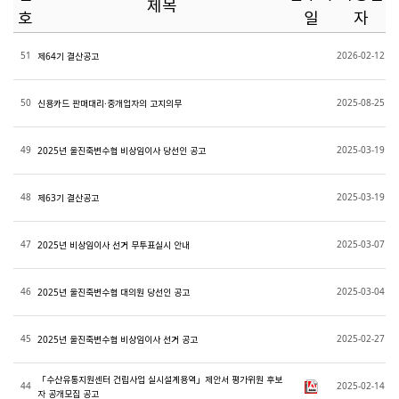
제목
호
일
자
51
2026-02-12
제64기 결산공고
50
2025-08-25
신용카드 판매대리·중개업자의 고지의무
49
2025-03-19
2025년 울진죽변수협 비상임이사 당선인 공고
48
2025-03-19
제63기 결산공고
47
2025-03-07
2025년 비상임이사 선거 무투표실시 안내
46
2025-03-04
2025년 울진죽변수협 대의원 당선인 공고
45
2025-02-27
2025년 울진죽변수협 비상임이사 선거 공고
「수산유통지원센터 건립사업 실시설계용역」제안서 평가위원 후보
44
2025-02-14
자 공개모집 공고