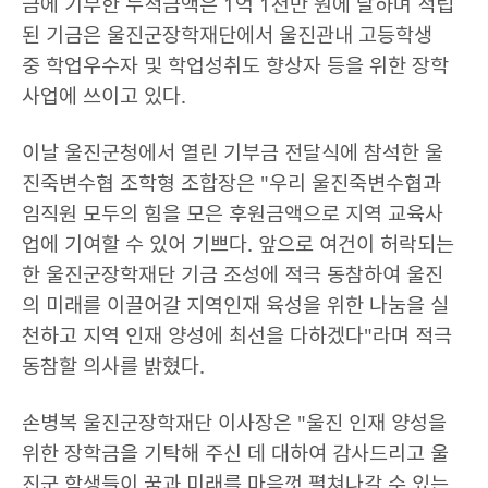
금에 기부한 누적금액은 1억 1천만 원에 달하며 적립
된 기금은 울진군장학재단에서 울진관내 고등학생
중 학업우수자 및 학업성취도 향상자 등을 위한 장학
사업에 쓰이고 있다.
이날 울진군청에서 열린 기부금 전달식에 참석한 울
진죽변수협 조학형 조합장은 "우리 울진죽변수협과
임직원 모두의 힘을 모은 후원금액으로 지역 교육사
업에 기여할 수 있어 기쁘다. 앞으로 여건이 허락되는
한 울진군장학재단 기금 조성에 적극 동참하여 울진
의 미래를 이끌어갈 지역인재 육성을 위한 나눔을 실
천하고 지역 인재 양성에 최선을 다하겠다"라며 적극
동참할 의사를 밝혔다.
손병복 울진군장학재단 이사장은 "울진 인재 양성을
위한 장학금을 기탁해 주신 데 대하여 감사드리고 울
진군 학생들이 꿈과 미래를 마음껏 펼쳐나갈 수 있는