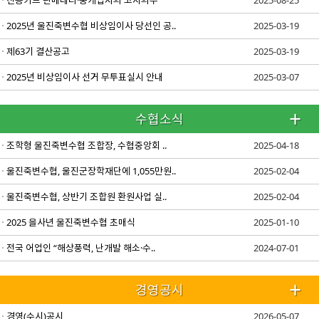
신용카드 판매대리·중개업자의 고지의무
2025-08-25
2025년 울진죽변수협 비상임이사 당선인 공..
2025-03-19
제63기 결산공고
2025-03-19
2025년 비상임이사 선거 무투표실시 안내
2025-03-07
수협소식
조학형 울진죽변수협 조합장, 수협중앙회 ..
2025-04-18
울진죽변수협, 울진군장학재단에 1,055만원..
2025-02-04
울진죽변수협, 상반기 조합원 환원사업 실..
2025-02-04
2025 을사년 울진죽변수협 초매식
2025-01-10
전국 어업인 “해상풍력, 난개발 해소·수..
2024-07-01
경영공시
경영(수시)공시
2026-05-07